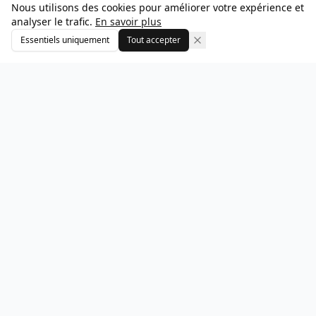
Nous utilisons des cookies pour améliorer votre expérience et
analyser le trafic.
En savoir plus
Essentiels uniquement
Tout accepter
Parcoursup Zen
PZ
Simplifions ensemble votre orientation post-bac.
Parcoursup Zen vous accompagne dans vos choix
d'études supérieures avec des recommandations
personnalisées et un suivi adapté.