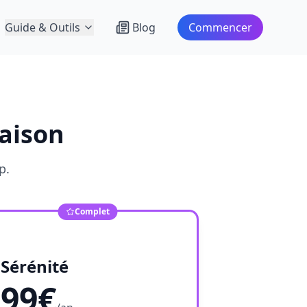
Guide & Outils
Blog
Commencer
saison
p.
Complet
Sérénité
99€