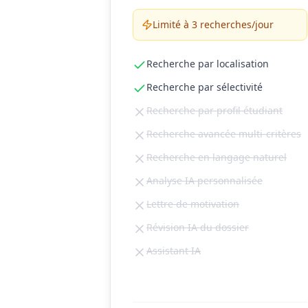
Limité à
3
recherches/jour
Recherche par localisation
Recherche par sélectivité
Recherche par profil étudiant
Recherche avancée multi-critères
Recherche en langage naturel
Analyse IA personnalisée
Lettre de motivation
Révision IA du dossier
Assistant IA