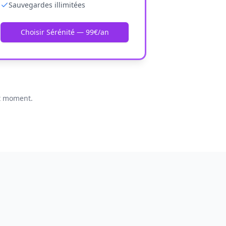
Sauvegardes illimitées
Choisir Sérénité — 99€/an
ut moment.