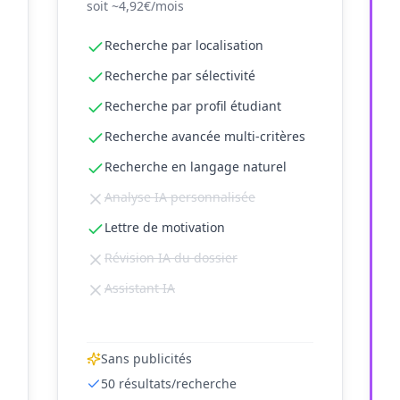
soit
~4,92€/mois
Recherche par localisation
Recherche par sélectivité
Recherche par profil étudiant
Recherche avancée multi-critères
Recherche en langage naturel
Analyse IA personnalisée
Lettre de motivation
Révision IA du dossier
Assistant IA
Sans publicités
50
résultats/recherche