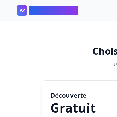
Parcoursup Zen
PZ
Chois
U
Découverte
Gratuit